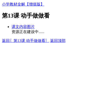
小学教材全解【增值版】
第13课 动手做做看
课文内容图片
资源正在建设中......
返回〖第13课 动手做做看〗
返回顶部