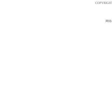
COPYRIGHT ©
网络