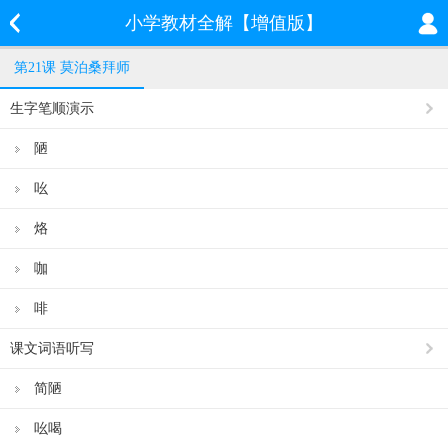
小学教材全解【增值版】
第21课 莫泊桑拜师
生字笔顺演示
陋
吆
烙
咖
啡
课文词语听写
简陋
吆喝