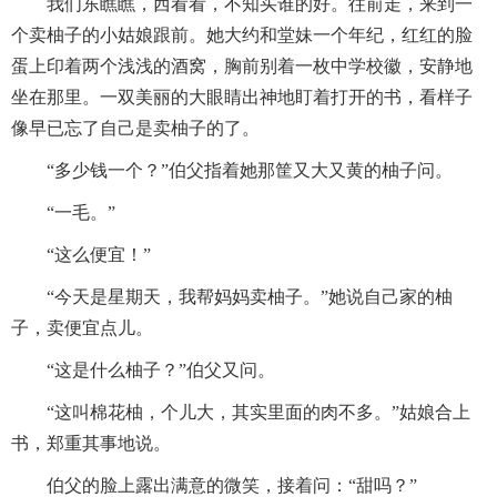
我们东瞧瞧，西看看，不知买谁的好。往前走，来到一
个卖柚子的小姑娘跟前。她大约和堂妹一个年纪，红红的脸
蛋上印着两个浅浅的酒窝，胸前别着一枚中学校徽，安静地
坐在那里。一双美丽的大眼睛出神地盯着打开的书，看样子
像早已忘了自己是卖柚子的了。
“多少钱一个？”伯父指着她那筐又大又黄的柚子问。
“一毛。”
“这么便宜！”
“今天是星期天，我帮妈妈卖柚子。”她说自己家的柚
子，卖便宜点儿。
“这是什么柚子？”伯父又问。
“这叫棉花柚，个儿大，其实里面的肉不多。”姑娘合上
书，郑重其事地说。
伯父的脸上露出满意的微笑，接着问：“甜吗？”