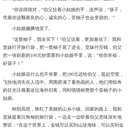
“你说得很对，”伯父拉着小姑娘的手，连声说，“孩子，
凭着你这颗善良的心，诚实的心，苦柚子也会变甜的。”
小姑娘腼腆地笑了。
“这筐柚子，我全买下！”伯父说着，更加激动了。我和
堂妹打开旅行袋，把一筐柚子装了进去。堂妹付完钱，伯父
把一张崭新的100元钞票塞到小姑娘手里，说：“祝你幸福，
好孩子！”
小姑娘说什么也不肯要，把100元还给伯父，提起空筐，
飞快地消失在人流中。周围挤满了看热闹的人，他们用惊奇
的目光注视着这位海外归客，同时啧啧称赞那个卖柚子的小
姑娘。
秋阳高照，映红了美丽的山乡小镇。回家的路上，我和
堂妹提着沉甸甸的旅行袋，一边走一边听着伯父意味深长地
赞叹：“在这个世界上，金钱可以买到山珍海味，可以买到金