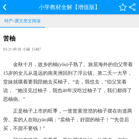
小学教材全解【增值版】
特产-课文类文阅读
苦柚
03-21 09:38
小丽
15487
金秋十月，故乡的柚(yòu)子熟了。旅居海外的伯父带着
15岁的女儿从遥远的南美洲回到了浮云镇。第二天一大早，
堂妹就嚷着要我陪她去买柚子。“去，我也去，”伯父笑着
说， “她没见过柚子，我也40年没吃过柚子了，我们都得了
思柚病。”
正是柚子上市的旺季，一筐筐黄澄澄的柚子摆在街道两
旁。卖的人在吆(yāo)喝：“卖柚子，好甜的柚子！”“先尝后
买，不甜不要钱！”